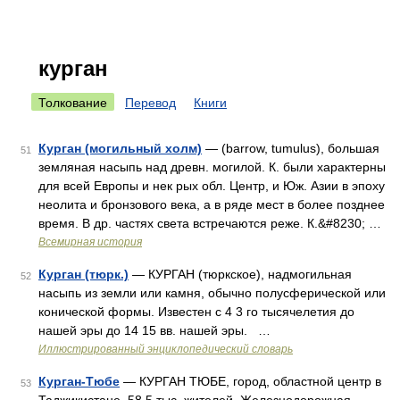
курган
Толкование
Перевод
Книги
Курган (могильный холм)
— (barrow, tumulus), большая
51
земляная насыпь над древн. могилой. К. были характерны
для всей Европы и нек рых обл. Центр, и Юж. Азии в эпоху
неолита и бронзового века, а в ряде мест в более позднее
время. В др. частях света встречаются реже. К.&#8230; …
Всемирная история
Курган (тюрк.)
— КУРГАН (тюркское), надмогильная
52
насыпь из земли или камня, обычно полусферической или
конической формы. Известен с 4 3 го тысячелетия до
нашей эры до 14 15 вв. нашей эры. …
Иллюстрированный энциклопедический словарь
Курган-Тюбе
— КУРГАН ТЮБЕ, город, областной центр в
53