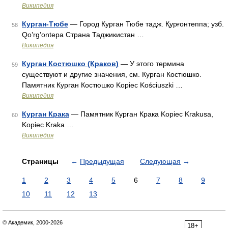
Википедия
Курган-Тюбе
— Город Курган Тюбе тадж. Қурғонтеппа; узб.
58
Qo’rg’ontepa Страна Таджикистан …
Википедия
Курган Костюшко (Краков)
— У этого термина
59
существуют и другие значения, см. Курган Костюшко.
Памятник Курган Костюшко Kopiec Kościuszki …
Википедия
Курган Крака
— Памятник Курган Крака Kopiec Krakusa,
60
Kopiec Kraka …
Википедия
Страницы
←
Предыдущая
Следующая
→
1
2
3
4
5
6
7
8
9
10
11
12
13
© Академик, 2000-2026
18+