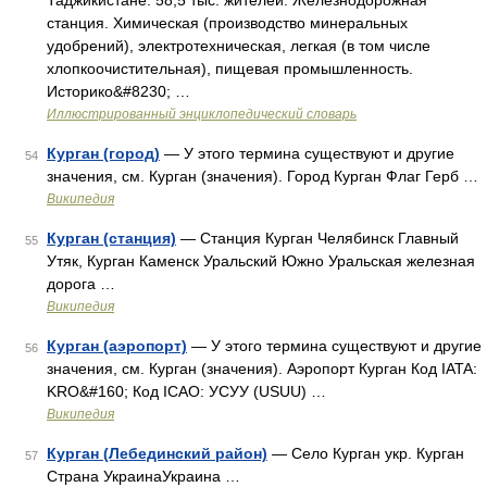
Таджикистане. 58,5 тыс. жителей. Железнодорожная
станция. Химическая (производство минеральных
удобрений), электротехническая, легкая (в том числе
хлопкоочистительная), пищевая промышленность.
Историко&#8230; …
Иллюстрированный энциклопедический словарь
Курган (город)
— У этого термина существуют и другие
54
значения, см. Курган (значения). Город Курган Флаг Герб …
Википедия
Курган (станция)
— Станция Курган Челябинск Главный
55
Утяк, Курган Каменск Уральский Южно Уральская железная
дорога …
Википедия
Курган (аэропорт)
— У этого термина существуют и другие
56
значения, см. Курган (значения). Аэропорт Курган Код IATA:
KRO&#160; Код ICAO: УСУУ (USUU) …
Википедия
Курган (Лебединский район)
— Село Курган укр. Курган
57
Страна УкраинаУкраина …